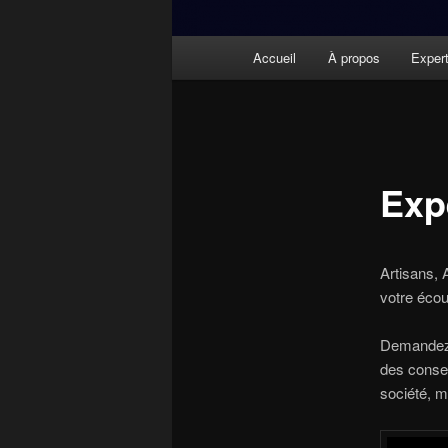
Menu
Accueil
À propos
Expert
principal
Exp
Artisans, 
votre écou
Demandez l
des consei
société, m