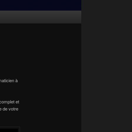
maticien à
 complet et
e de votre